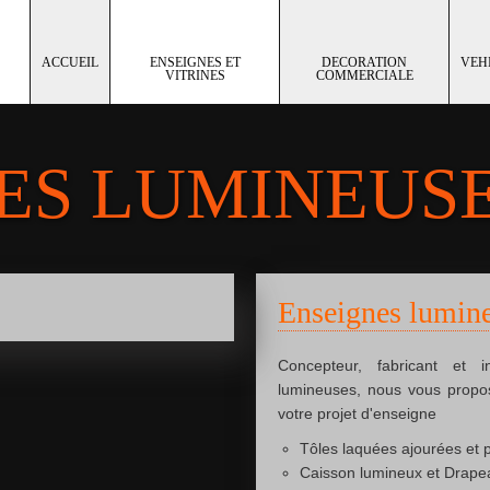
ACCUEIL
ENSEIGNES ET
DECORATION
VEH
VITRINES
COMMERCIALE
ES LUMINEUS
Enseignes lumin
Concepteur, fabricant et i
lumineuses
, nous vous propos
votre projet d'enseigne
Tôles laquées ajourées et p
Caisson lumineux et Drap