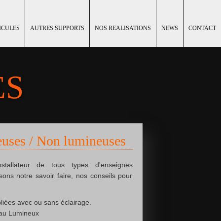
ICULES
AUTRES SUPPORTS
NOS REALISATIONS
NEWS
CONTACT
ES
euses / Non lumineuses
nstallateur de tous types d'enseignes
ons notre savoir faire, nos conseils pour
liées
a
vec ou sans éclairage.
eau Lumineux